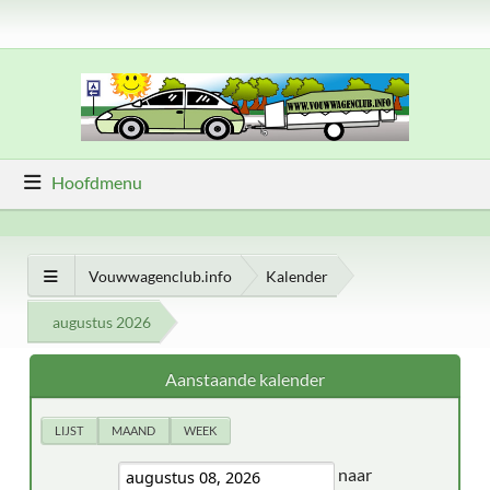
Hoofdmenu
Vouwwagenclub.info
Kalender
augustus 2026
Aanstaande kalender
LIJST
MAAND
WEEK
naar