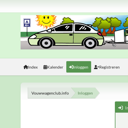
Index
Kalender
Inloggen
Registreren
Vouwwagenclub.info
Inloggen
I