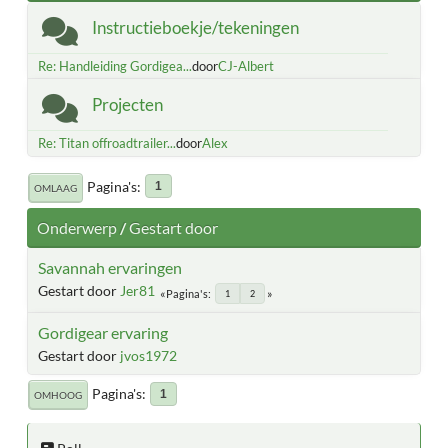
Instructieboekje/tekeningen
Re: Handleiding Gordigea...
door
CJ-Albert
Projecten
Re: Titan offroadtrailer...
door
Alex
Pagina's
1
OMLAAG
Onderwerp
/
Gestart door
Savannah ervaringen
Gestart door
Jer81
Pagina's
1
2
Gordigear ervaring
Gestart door
jvos1972
Pagina's
1
OMHOOG