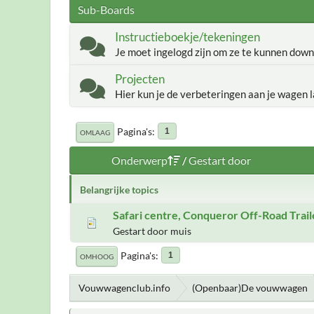
Sub-Boards
Instructieboekje/tekeningen
Je moet ingelogd zijn om ze te kunnen down
Projecten
Hier kun je de verbeteringen aan je wagen l
Pagina's
1
OMLAAG
Onderwerp
/
Gestart door
Belangrijke topics
Safari centre, Conqueror Off-Road Trail
Gestart door muis
Pagina's
1
OMHOOG
Vouwwagenclub.info
(Openbaar)De vouwwagen