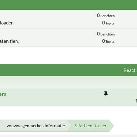
0
Berichten
0
loaden.
Topics
0
Berichten
0
aten zien.
Topics
Reacti
ers
vouwwagenmerken informatie
Safari tent trailer