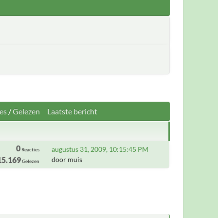
es
/
Gelezen
Laatste bericht
0
augustus 31, 2009, 10:15:45 PM
Reacties
15.169
door muis
Gelezen