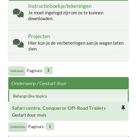
Instructieboekje/tekeningen
Je moet ingelogd zijn om ze te kunnen
downloaden.
Projecten
Hier kun je de verbeteringen aan je wagen laten
zien.
Pagina's
1
OMLAAG
Onderwerp
/
Gestart door
Belangrijke topics
Safari centre, Conqueror Off-Road Trailers
Gestart door muis
Pagina's
1
OMHOOG