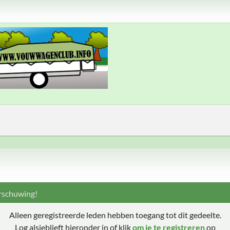
schuwing!
Alleen geregistreerde leden hebben toegang tot dit gedeelte.
Log alsjeblieft hieronder in of klik
om je te registreren
op