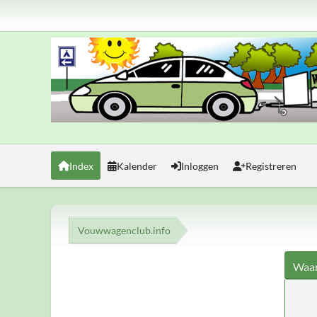
Index
Kalender
Inloggen
Registreren
Vouwwagenclub.info
Waar