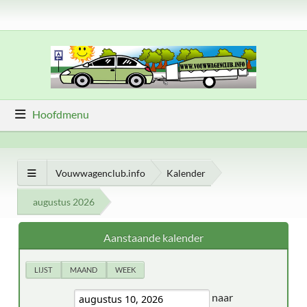
Hoofdmenu
Vouwwagenclub.info
Kalender
augustus 2026
Aanstaande kalender
LIJST
MAAND
WEEK
naar