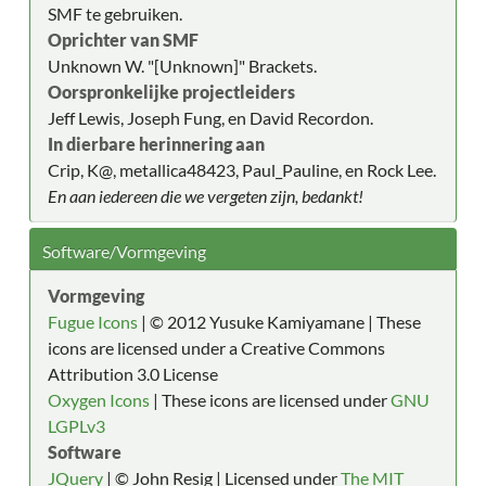
SMF te gebruiken.
Oprichter van SMF
Unknown W. "[Unknown]" Brackets.
Oorspronkelijke projectleiders
Jeff Lewis, Joseph Fung, en David Recordon.
In dierbare herinnering aan
Crip, K@, metallica48423, Paul_Pauline, en Rock Lee.
En aan iedereen die we vergeten zijn, bedankt!
Software/Vormgeving
Vormgeving
Fugue Icons
| © 2012 Yusuke Kamiyamane | These
icons are licensed under a Creative Commons
Attribution 3.0 License
Oxygen Icons
| These icons are licensed under
GNU
LGPLv3
Software
JQuery
| © John Resig | Licensed under
The MIT