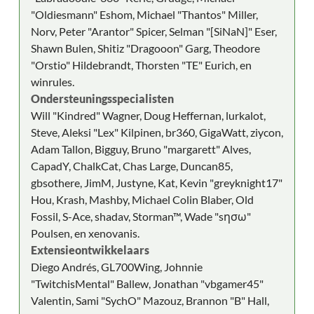
"Oldiesmann" Eshom, Michael "Thantos" Miller,
Norv, Peter "Arantor" Spicer, Selman "[SiNaN]" Eser,
Shawn Bulen, Shitiz "Dragooon" Garg, Theodore
"Orstio" Hildebrandt, Thorsten "TE" Eurich, en
winrules.
Ondersteuningsspecialisten
Will "Kindred" Wagner, Doug Heffernan, lurkalot,
Steve, Aleksi "Lex" Kilpinen, br360, GigaWatt, ziycon,
Adam Tallon, Bigguy, Bruno "margarett" Alves,
CapadY, ChalkCat, Chas Large, Duncan85,
gbsothere, JimM, Justyne, Kat, Kevin "greyknight17"
Hou, Krash, Mashby, Michael Colin Blaber, Old
Fossil, S-Ace, shadav, Storman™, Wade "sησω"
Poulsen, en xenovanis.
Extensieontwikkelaars
Diego Andrés, GL700Wing, Johnnie
"TwitchisMental" Ballew, Jonathan "vbgamer45"
Valentin, Sami "SychO" Mazouz, Brannon "B" Hall,