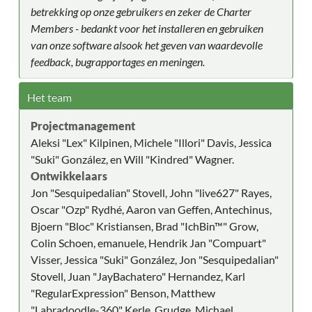
betrekking op onze gebruikers en zeker de Charter
Members - bedankt voor het installeren en gebruiken
van onze software alsook het geven van waardevolle
feedback, bugrapportages en meningen.
Het team
Projectmanagement
Aleksi "Lex" Kilpinen, Michele "Illori" Davis, Jessica
"Suki" González, en Will "Kindred" Wagner.
Ontwikkelaars
Jon "Sesquipedalian" Stovell, John "live627" Rayes,
Oscar "Ozp" Rydhé, Aaron van Geffen, Antechinus,
Bjoern "Bloc" Kristiansen, Brad "IchBin™" Grow,
Colin Schoen, emanuele, Hendrik Jan "Compuart"
Visser, Jessica "Suki" González, Jon "Sesquipedalian"
Stovell, Juan "JayBachatero" Hernandez, Karl
"RegularExpression" Benson, Matthew
"Labradoodle-360" Kerle, Grudge, Michael