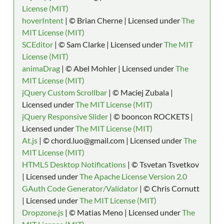
License (MIT)
hoverIntent
| © Brian Cherne | Licensed under
The
MIT License (MIT)
SCEditor
| © Sam Clarke | Licensed under
The MIT
License (MIT)
animaDrag
| © Abel Mohler | Licensed under
The
MIT License (MIT)
jQuery Custom Scrollbar
| © Maciej Zubala |
Licensed under
The MIT License (MIT)
jQuery Responsive Slider
| © booncon ROCKETS |
Licensed under
The MIT License (MIT)
At.js
| © chord.luo@gmail.com | Licensed under
The
MIT License (MIT)
HTML5 Desktop Notifications
| © Tsvetan Tsvetkov
| Licensed under
The Apache License Version 2.0
GAuth Code Generator/Validator
| © Chris Cornutt
| Licensed under
The MIT License (MIT)
Dropzone.js
| © Matias Meno | Licensed under
The