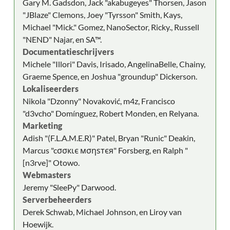
Gary M. Gadsdon, Jack "akabugeyes" Thorsen, Jason
"JBlaze" Clemons, Joey "Tyrsson" Smith, Kays,
Michael "Mick." Gomez, NanoSector, Ricky., Russell
"NEND" Najar, en SA™.
Documentatieschrijvers
Michele "Illori" Davis, Irisado, AngelinaBelle, Chainy,
Graeme Spence, en Joshua "groundup" Dickerson.
Lokaliseerders
Nikola "Dzonny" Novaković, m4z, Francisco
"d3vcho" Domínguez, Robert Monden, en Relyana.
Marketing
Adish "(F.L.A.M.E.R)" Patel, Bryan "Runic" Deakin,
Marcus "cσσкιє мσηѕтєя" Forsberg, en Ralph "
[n3rve]" Otowo.
Webmasters
Jeremy "SleePy" Darwood.
Serverbeheerders
Derek Schwab, Michael Johnson, en Liroy van
Hoewijk.