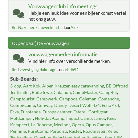
Vouwwagenclub.info meetings
Heb je een leuk idee voor een bijeenkomst vertel
het ons gauw.
Re: Nazomer klapweekend ...
door
Alex
(Openbaar)De vouwwagen
vouwwagenmerken informatie
Vind hier info over verschillende merken.
Re: Bevestiging dakdrage...
door
Rdb91
Sub-Boards
3-dog
Aart Kok
Alpen Kreuzer
easy caravanning
BB Offroad
Tenttrailer
Buite lewe
Cabanon
CampMaster
Camp-let
Camptourist
Campwerk
Campooz
Coleman
Comanche
Combi-camp
Conway
Dandy
Desert Wolf 4x4
Echo 4x4
Erka
Eurotenda
Europa camper
Esterel
Gordigear
Holtkamper
Holi-day-Camp
Impact Camp
Jamet
Kees
Kampeert
La Boheme
Mecinor
Opera
Opus Camper
Pennine
PureCamp
Paradiso
Raclet
Roadmaster
Relax
Tenttrailers
Quechua
Safari tent trailer
Schäfer
Scout
SK