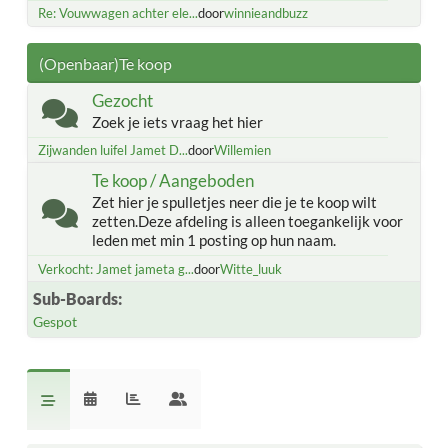
Re: Vouwwagen achter ele...
door
winnieandbuzz
(Openbaar)Te koop
Gezocht
Zoek je iets vraag het hier
Zijwanden luifel Jamet D...
door
Willemien
Te koop / Aangeboden
Zet hier je spulletjes neer die je te koop wilt
zetten.Deze afdeling is alleen toegankelijk voor
leden met min 1 posting op hun naam.
Verkocht: Jamet jameta g...
door
Witte_luuk
Sub-Boards
Gespot