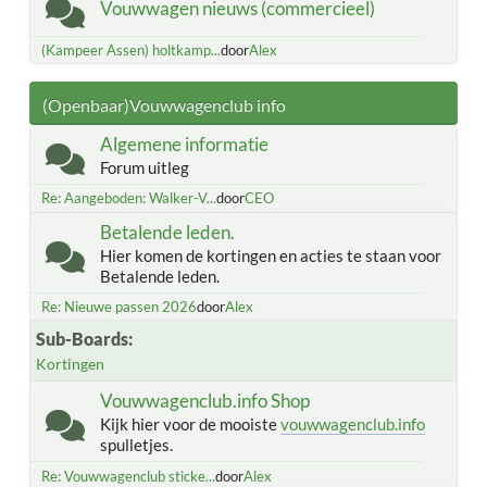
Vouwwagen nieuws (commercieel)
(Kampeer Assen) holtkamp...
door
Alex
(Openbaar)Vouwwagenclub info
Algemene informatie
Forum uitleg
Re: Aangeboden: Walker-V...
door
CEO
Betalende leden.
Hier komen de kortingen en acties te staan voor
Betalende leden.
Re: Nieuwe passen 2026
door
Alex
Sub-Boards
Kortingen
Vouwwagenclub.info Shop
Kijk hier voor de mooiste
vouwwagenclub.info
spulletjes.
Re: Vouwwagenclub sticke...
door
Alex