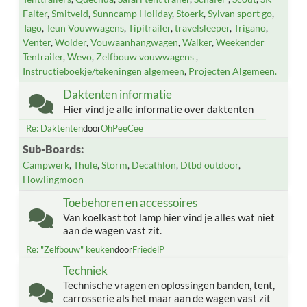
Falter
Smitveld
Sunncamp Holiday
Stoerk
Sylvan sport go
Tago
Teun Vouwwagens
Tipitrailer
travelsleeper
Trigano
Venter
Wolder
Vouwaanhangwagen
Walker
Weekender
Tentrailer
Wevo
Zelfbouw vouwwagens
Instructieboekje/tekeningen algemeen
Projecten Algemeen.
Daktenten informatie
Hier vind je alle informatie over daktenten
Re: Daktenten
door
OhPeeCee
Sub-Boards
Campwerk
Thule
Storm
Decathlon
Dtbd outdoor
Howlingmoon
Toebehoren en accessoires
Van koelkast tot lamp hier vind je alles wat niet
aan de wagen vast zit.
Re: "Zelfbouw" keuken
door
FriedelP
Techniek
Technische vragen en oplossingen banden, tent,
carrosserie als het maar aan de wagen vast zit