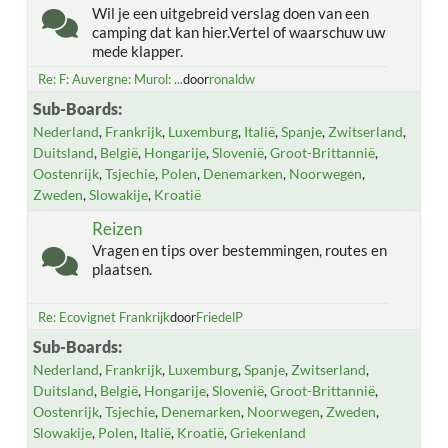
Wil je een uitgebreid verslag doen van een
camping dat kan hier.Vertel of waarschuw uw
mede klapper.
Re: F: Auvergne: Murol: ...
door
ronaldw
Sub-Boards
Nederland
Frankrijk
Luxemburg
Italië
Spanje
Zwitserland
Duitsland
België
Hongarije
Slovenië
Groot-Brittannië
Oostenrijk
Tsjechie
Polen
Denemarken
Noorwegen
Zweden
Slowakije
Kroatië
Reizen
Vragen en tips over bestemmingen, routes en
plaatsen.
Re: Ecovignet Frankrijk
door
FriedelP
Sub-Boards
Nederland
Frankrijk
Luxemburg
Spanje
Zwitserland
Duitsland
België
Hongarije
Slovenië
Groot-Brittannië
Oostenrijk
Tsjechie
Denemarken
Noorwegen
Zweden
Slowakije
Polen
Italië
Kroatië
Griekenland