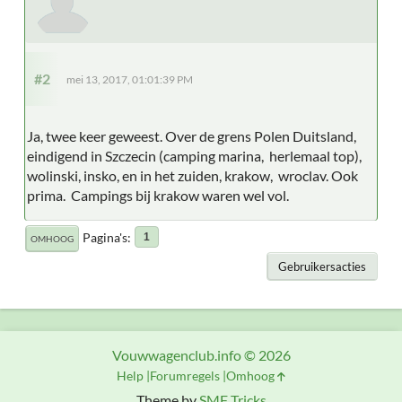
#2
mei 13, 2017, 01:01:39 PM
Ja, twee keer geweest. Over de grens Polen Duitsland,
eindigend in Szczecin (camping marina, herlemaal top),
wolinski, insko, en in het zuiden, krakow, wroclav. Ook
prima. Campings bij krakow waren wel vol.
Pagina's
1
OMHOOG
Gebruikersacties
Vouwwagenclub.info © 2026
Help
Forumregels
Omhoog
Theme by
SMF Tricks