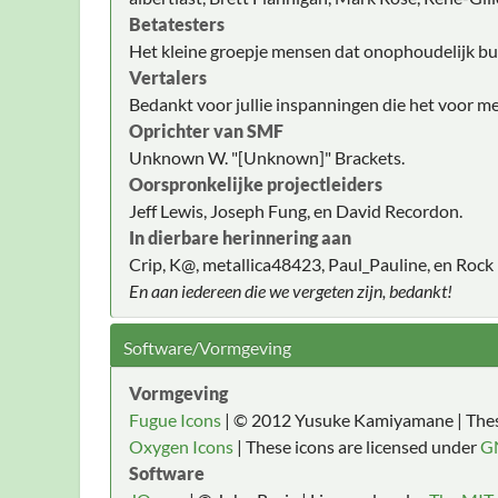
Betatesters
Het kleine groepje mensen dat onophoudelijk bug
Vertalers
Bedankt voor jullie inspanningen die het voor m
Oprichter van SMF
Unknown W. "[Unknown]" Brackets.
Oorspronkelijke projectleiders
Jeff Lewis, Joseph Fung, en David Recordon.
In dierbare herinnering aan
Crip, K@, metallica48423, Paul_Pauline, en Rock 
En aan iedereen die we vergeten zijn, bedankt!
Software/Vormgeving
Vormgeving
Fugue Icons
| © 2012 Yusuke Kamiyamane | These
Oxygen Icons
| These icons are licensed under
G
Software