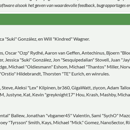
 software alsook het geven van waardevolle feedback, bugrapportages e
sica "Suki" González, en Will "Kindred" Wagner.
es, Oscar "Ozp" Rydhé, Aaron van Geffen, Antechinus, Bjoern "Blo
, Jessica "Suki" González, Jon "Sesquipedalian" Stovell, Juan "J
e, Michael "Oldiesmann" Eshom, Michael "Thantos" Miller, Norv, P
Orstio" Hildebrandt, Thorsten "TE" Eurich, en winrules.
 Steve, Aleksi "Lex" Kilpinen, br360, GigaWatt, ziycon, Adam Tall
, Justyne, Kat, Kevin "greyknight17" Hou, Krash, Mashby, Michael 
tal" Ballew, Jonathan "vbgamer45" Valentin, Sami "SychO" Mazou
oey "Tyrsson" Smith, Kays, Michael "Mick." Gomez, NanoSector, Ric