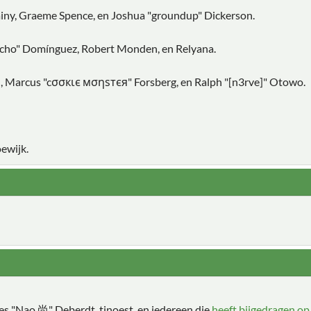
Chainy, Graeme Spence, en Joshua "groundup" Dickerson.
vcho" Domínguez, Robert Monden, en Relyana.
in, Marcus "cσσкιє мσηѕтєя" Forsberg, en Ralph "[n3rve]" Otowo.
ewijk.
les "Nao 尚" Deberdt, tinoest, en iedereen die
heeft bijgedragen o