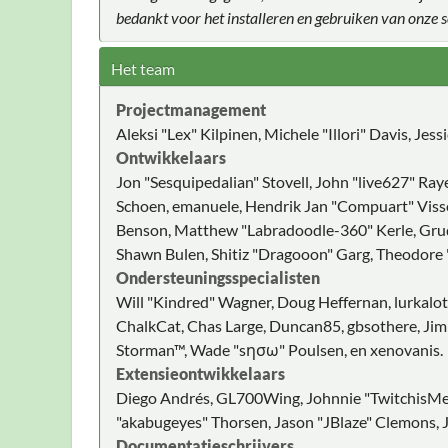
bedankt voor het installeren en gebruiken van onze
Het team
Projectmanagement
Aleksi "Lex" Kilpinen, Michele "Illori" Davis, Jes
Ontwikkelaars
Jon "Sesquipedalian" Stovell, John "live627" Ray
Schoen, emanuele, Hendrik Jan "Compuart" Visser
Benson, Matthew "Labradoodle-360" Kerle, Grudg
Shawn Bulen, Shitiz "Dragooon" Garg, Theodore "
Ondersteuningsspecialisten
Will "Kindred" Wagner, Doug Heffernan, lurkalot,
ChalkCat, Chas Large, Duncan85, gbsothere, JimM
Storman™, Wade "sησω" Poulsen, en xenovanis.
Extensieontwikkelaars
Diego Andrés, GL700Wing, Johnnie "TwitchisMen
"akabugeyes" Thorsen, Jason "JBlaze" Clemons, J
Documentatieschrijvers