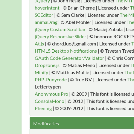
JQuery
| © John Resig | Licensed under
The MIT 
hoverIntent
| © Brian Cherne | Licensed under
T
SCEditor
| © Sam Clarke | Licensed under
The MI
animaDrag
| © Abel Mohler | Licensed under
The
jQuery Custom Scrollbar
| © Maciej Zubala | Li
jQuery Responsive Slider
| © booncon ROCKETS 
At.js
| © chord.luo@gmail.com | Licensed under
T
HTML5 Desktop Notifications
| © Tsvetan Tsvet
GAuth Code Generator/Validator
| © Chris Corn
Dropzone.js
| © Matias Meno | Licensed under
T
Minify
| © Matthias Mullie | Licensed under
The 
PHP-Punycode
| © True B.V. | Licensed under
The
Lettertypen
Anonymous Pro
| © 2009 | This font is licensed
ConsolaMono
| © 2012 | This font is licensed u
Phennig
| © 2009-2012 | This font is licensed un
Modificaties