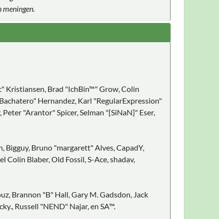
n meningen.
c" Kristiansen, Brad "IchBin™" Grow, Colin
ayBachatero" Hernandez, Karl "RegularExpression"
eter "Arantor" Spicer, Selman "[SiNaN]" Eser,
on, Bigguy, Bruno "margarett" Alves, CapadY,
Colin Blaber, Old Fossil, S-Ace, shadav,
z, Brannon "B" Hall, Gary M. Gadsdon, Jack
ky., Russell "NEND" Najar, en SA™.