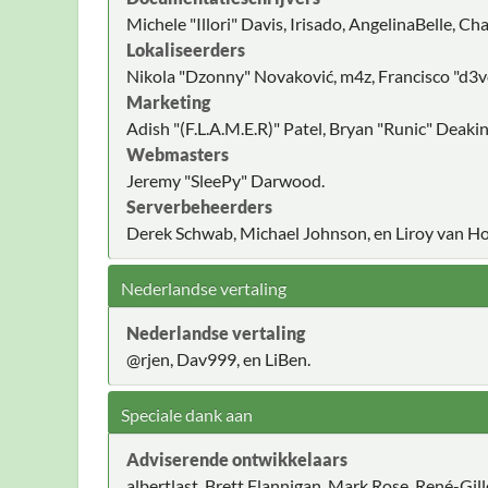
Michele "Illori" Davis, Irisado, AngelinaBelle, 
Lokaliseerders
Nikola "Dzonny" Novaković, m4z, Francisco "d3
Marketing
Adish "(F.L.A.M.E.R)" Patel, Bryan "Runic" Deak
Webmasters
Jeremy "SleePy" Darwood.
Serverbeheerders
Derek Schwab, Michael Johnson, en Liroy van Ho
Nederlandse vertaling
Nederlandse vertaling
@rjen, Dav999, en LiBen.
Speciale dank aan
Adviserende ontwikkelaars
albertlast, Brett Flannigan, Mark Rose, René-Gil