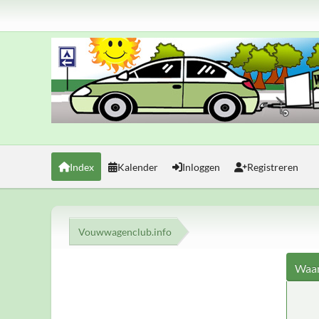
Index
Kalender
Inloggen
Registreren
Vouwwagenclub.info
Waar