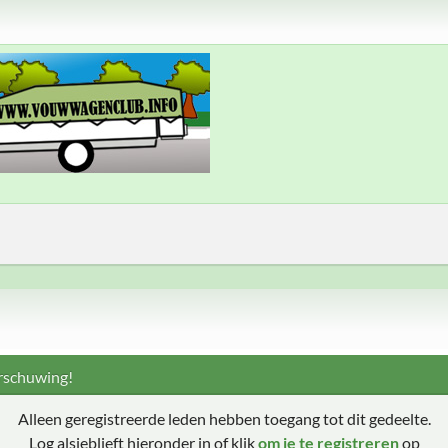
schuwing!
Alleen geregistreerde leden hebben toegang tot dit gedeelte.
Log alsjeblieft hieronder in of klik
om je te registreren
op