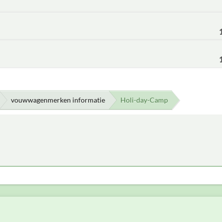
vouwwagenmerken informatie
Holi-day-Camp