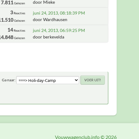
7.811
door Mieke
Gelezen
3
juni 24, 2013, 08:18:39 PM
Reacties
11.510
door Wardhausen
Gelezen
14
juni 24, 2013, 06:59:25 PM
Reacties
14.848
door berkevelda
Gelezen
Ga naar
Vouwwagenclub.info © 2026