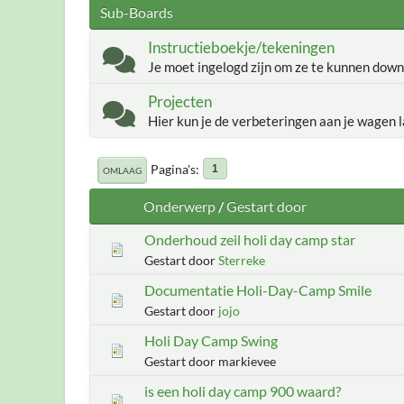
Sub-Boards
Instructieboekje/tekeningen
Je moet ingelogd zijn om ze te kunnen down
Projecten
Hier kun je de verbeteringen aan je wagen l
Pagina's
1
OMLAAG
Onderwerp
/
Gestart door
Onderhoud zeil holi day camp star
Gestart door
Sterreke
Documentatie Holi-Day-Camp Smile
Gestart door
jojo
Holi Day Camp Swing
Gestart door markievee
is een holi day camp 900 waard?