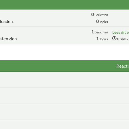
0
Berichten
0
loaden.
Topics
1
Lees dit e
Berichten
1
maart 
aten zien.
Topics
Reacti