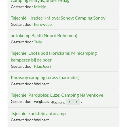
Camping Matyas, onder Praag
Gestart door
Miekje
Tsjechië: Hradec Králové: Sonov: Camping Sonov
Gestart door
herowebe
autokemp Baldi (Noord Bohemen)
Gestart door
Telly
Tsjechië: Lhota pod Horickami: Minicamping
kamperen bij de boer
Gestart door
KlapJoeri
Pnovany camping terasy (aanrader)
Gestart door Wolbert
Tsjechië: Pardubice: Luze: Camping Na Venkove
Gestart door wegbaas
Pagina's
1
2
Tsjechie: karlstejn autocamp
Gestart door Wolbert