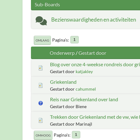
Sub-Boards
Bezienswaardigheden en activiteiten
Pagina's
1
OMLAAG
Onderwerp
/
Gestart door
Blog over onze 4-weekse rondreis door gr
Gestart door
katjakley
Griekenland
Gestart door
cahummel
Reis naar Griekenland over land
Gestart door Biene
Trekken door Griekenland met de vw, wie h
Gestart door Marinajl
Pagina's
1
OMHOOG