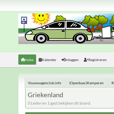
Index
Kalender
Inloggen
Registreren
Vouwwagenclub.info
(Openbaar)Kamperen
R
Griekenland
0 Leden en 1 gast bekijken dit board.