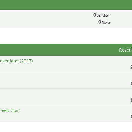
0
Berichten
0
Topics
Reacti
iekenland (2017)
eeft tips?