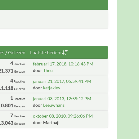
es
/
Gelezen
Laatste bericht
4
februari 17, 2018, 10:16:43 PM
Reacties
21.371
door
Theu
Gelezen
4
januari 21, 2017, 05:59:41 PM
Reacties
11.118
door
katjakley
Gelezen
1
januari 03, 2013, 12:59:12 PM
Reacties
10.801
door
Leeuwhans
Gelezen
7
oktober 08, 2010, 09:26:06 PM
Reacties
13.043
door Marinajl
Gelezen