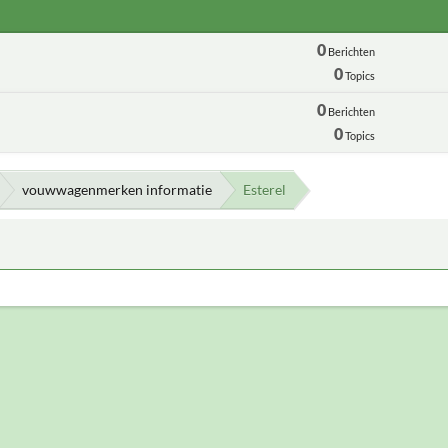
0
Berichten
0
Topics
0
Berichten
0
Topics
vouwwagenmerken informatie
Esterel