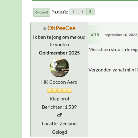
Pagina's
1
2
OMLAAG
OhPeeCee
#15
september 10, 2023
Ik ben te jong om me oud
te voelen
Misschien stuurt de eig
Goldmember 2025
Verzonden vanaf mijn i
HK Cocoon Aero
Klap prof
Berichten: 1.539
Locatie: Zeeland
Gelogd