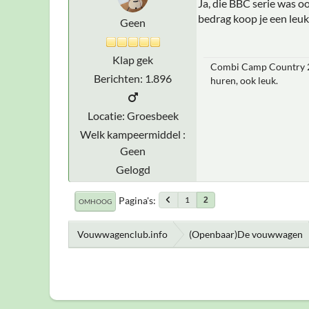
Ja, die BBC serie was oo
bedrag koop je een leuke
Geen
Klap gek
Combi Camp Country 20
Berichten: 1.896
huren, ook leuk.
Locatie: Groesbeek
Welk kampeermiddel :
Geen
Gelogd
Pagina's
1
2
OMHOOG
Vouwwagenclub.info
(Openbaar)De vouwwagen