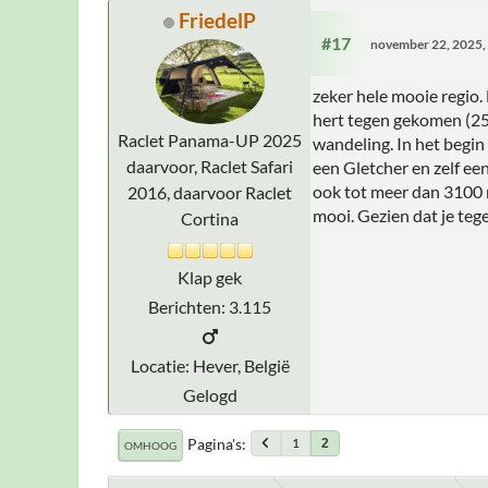
FriedelP
#17
november 22, 2025,
zeker hele mooie regio.
hert tegen gekomen (25 
Raclet Panama-UP 2025
wandeling. In het begin 
daarvoor, Raclet Safari
een Gletcher en zelf ee
ook tot meer dan 3100 m
2016, daarvoor Raclet
mooi. Gezien dat je te
Cortina
Klap gek
Berichten: 3.115
Locatie: Hever, België
Gelogd
Pagina's
1
2
OMHOOG