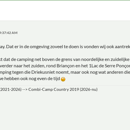
09:37:42 AM
y. Dat er in de omgeving zoveel te doen is vonden wij ook aantrekk
 dat de camping net boven de grens van noordelijke en zuidelijke alp
e verder naar het zuiden, rond Briançon en het 1Lac de Serre Ponço
amping tegen die Driekusniet noemt, maar ook nog wat anderen die
 we hebben ook nog even de tijd
 (2021-2026) --> Combi-Camp Country 2019 (2026-nu)