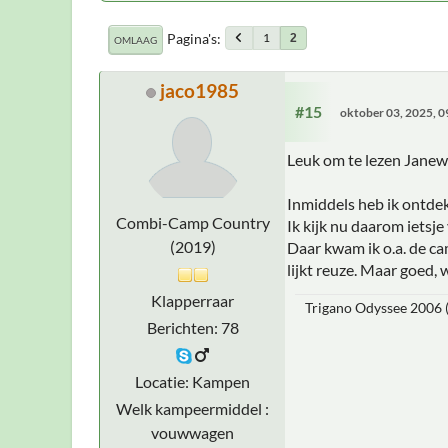
Pagina's
1
2
OMLAAG
jaco1985
#15
oktober 03, 2025, 
Leuk om te lezen Janewa
Inmiddels heb ik ontdekt
Combi-Camp Country
Ik kijk nu daarom ietsj
(2019)
Daar kwam ik o.a. de c
lijkt reuze. Maar goed,
Klapperraar
Trigano Odyssee 2006
Berichten: 78
Locatie: Kampen
Welk kampeermiddel :
vouwwagen