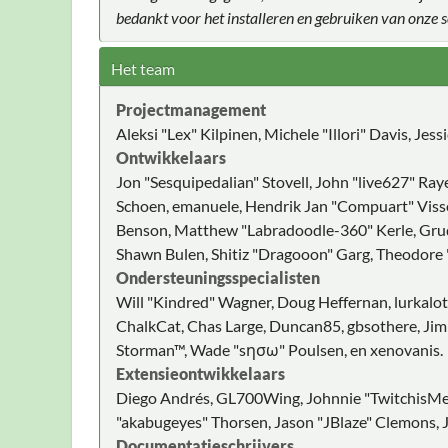
bedankt voor het installeren en gebruiken van onze
Het team
Projectmanagement
Aleksi "Lex" Kilpinen, Michele "Illori" Davis, Jes
Ontwikkelaars
Jon "Sesquipedalian" Stovell, John "live627" Ray
Schoen, emanuele, Hendrik Jan "Compuart" Visser
Benson, Matthew "Labradoodle-360" Kerle, Grudg
Shawn Bulen, Shitiz "Dragooon" Garg, Theodore "
Ondersteuningsspecialisten
Will "Kindred" Wagner, Doug Heffernan, lurkalot,
ChalkCat, Chas Large, Duncan85, gbsothere, JimM
Storman™, Wade "sησω" Poulsen, en xenovanis.
Extensieontwikkelaars
Diego Andrés, GL700Wing, Johnnie "TwitchisMen
"akabugeyes" Thorsen, Jason "JBlaze" Clemons, J
Documentatieschrijvers