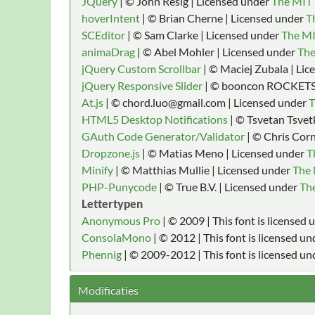
JQuery
| © John Resig | Licensed under
The MIT 
hoverIntent
| © Brian Cherne | Licensed under
T
SCEditor
| © Sam Clarke | Licensed under
The MI
animaDrag
| © Abel Mohler | Licensed under
The
jQuery Custom Scrollbar
| © Maciej Zubala | Li
jQuery Responsive Slider
| © booncon ROCKETS 
At.js
| © chord.luo@gmail.com | Licensed under
T
HTML5 Desktop Notifications
| © Tsvetan Tsvet
GAuth Code Generator/Validator
| © Chris Corn
Dropzone.js
| © Matias Meno | Licensed under
T
Minify
| © Matthias Mullie | Licensed under
The 
PHP-Punycode
| © True B.V. | Licensed under
The
Lettertypen
Anonymous Pro
| © 2009 | This font is licensed
ConsolaMono
| © 2012 | This font is licensed u
Phennig
| © 2009-2012 | This font is licensed un
Modificaties