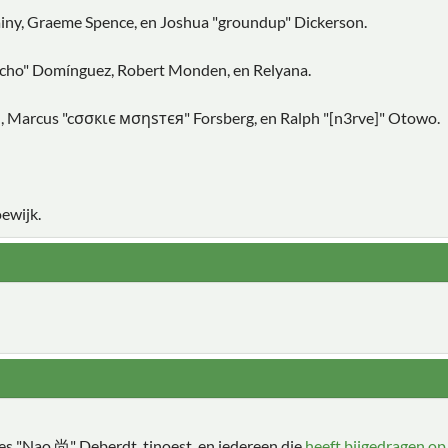
Chainy, Graeme Spence, en Joshua "groundup" Dickerson.
vcho" Domínguez, Robert Monden, en Relyana.
in, Marcus "cσσкιє мσηѕтєя" Forsberg, en Ralph "[n3rve]" Otowo.
ewijk.
les "Nao 尚" Deberdt, tinoest, en iedereen die
heeft bijgedragen o