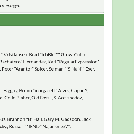
n meningen.
c" Kristiansen, Brad "IchBin™" Grow, Colin
ayBachatero" Hernandez, Karl "RegularExpression"
eter "Arantor" Spicer, Selman "[SiNaN]" Eser,
on, Bigguy, Bruno "margarett" Alves, CapadY,
Colin Blaber, Old Fossil, S-Ace, shadav,
z, Brannon "B" Hall, Gary M. Gadsdon, Jack
ky., Russell "NEND" Najar, en SA™.