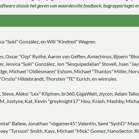
 software alsook het geven van waardevolle feedback, bugrapportages e
sica "Suki" González, en Will "Kindred" Wagner.
es, Oscar "Ozp" Rydhé, Aaron van Geffen, Antechinus, Bjoern "Blo
, Jessica "Suki" González, Jon "Sesquipedalian" Stovell, Juan "J
e, Michael "Oldiesmann" Eshom, Michael "Thantos" Miller, Norv, P
Orstio" Hildebrandt, Thorsten "TE" Eurich, en winrules.
 Steve, Aleksi "Lex" Kilpinen, br360, GigaWatt, ziycon, Adam Tall
, Justyne, Kat, Kevin "greyknight17" Hou, Krash, Mashby, Michael 
tal" Ballew, Jonathan "vbgamer45" Valentin, Sami "SychO" Mazou
oey "Tyrsson" Smith, Kays, Michael "Mick." Gomez, NanoSector, Ric