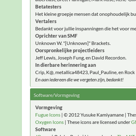
Betatesters
Het kleine groepje mensen dat onophoudelijk bug
Vertalers
Bedankt voor jullie inspanningen die het voor m
Oprichter van SMF
Unknown W. "[Unknown]" Brackets.
Oorspronkelijke projectleiders
Jeff Lewis, Joseph Fung, en David Recordon.
In dierbare herinnering aan
Crip, K@, metallica48423, Paul_Pauline, en Rock 
En aan iedereen die we vergeten zijn, bedankt!
Software/Vormgeving
Vormgeving
Fugue Icons
| © 2012 Yusuke Kamiyamane | These
Oxygen Icons
| These icons are licensed under
G
Software