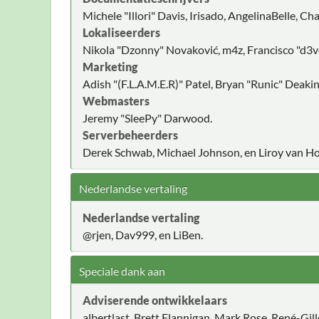
Michele "Illori" Davis, Irisado, AngelinaBelle, 
Lokaliseerders
Nikola "Dzonny" Novaković, m4z, Francisco "d3
Marketing
Adish "(F.L.A.M.E.R)" Patel, Bryan "Runic" Deak
Webmasters
Jeremy "SleePy" Darwood.
Serverbeheerders
Derek Schwab, Michael Johnson, en Liroy van Ho
Nederlandse vertaling
Nederlandse vertaling
@rjen, Dav999, en LiBen.
Speciale dank aan
Adviserende ontwikkelaars
albertlast, Brett Flannigan, Mark Rose, René-Gil