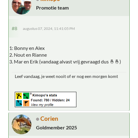
Promotie team
#8
augustus 07, 2024, 11:41:05 PM
1: Bonny en Alex
2. Nout en Rianne
3. Mar en Erik (vandaag alvast vrij gevraagd dus 🤞🤞)
Leef vandaag, je weet nooit of er nog een morgen komt
Corien
Goldmember 2025