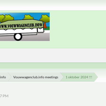
info
Vouwwagenclub.info meetings
1 oktober 2024 !!!
57 PM