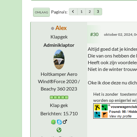
Pagina's
1
2
3
OMLAAG
Alex
#30
oktober 02, 2024, 
Klapgek
Adminiklaptor
Altijd goed dat je kinde
Die van ons hebben de l
Heeft ook zijn voordelen
Niet in de winter trou
Holtkamper Aero
Wind®Force 2020 /
Oke ik doe deze nu dich
Beachy 360 2023
Het is zonder toestemm
worden op enigerlei wi
Klap gek
Berichten: 15.710