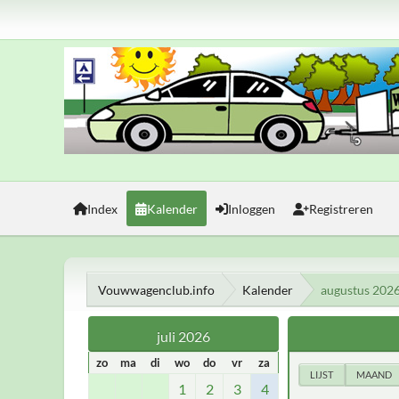
Index
Kalender
Inloggen
Registreren
Vouwwagenclub.info
Kalender
augustus 202
juli 2026
zo
ma
di
wo
do
vr
za
LIJST
MAAND
1
2
3
4