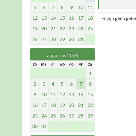
5
6
7
8
9
10
11
12
13
14
15
16
17
18
Er zijn geen geb
19
20
21
22
23
24
25
26
27
28
29
30
31
augustus 2026
zo
ma
di
wo
do
vr
za
1
2
3
4
5
6
7
8
9
10
11
12
13
14
15
16
17
18
19
20
21
22
23
24
25
26
27
28
29
30
31