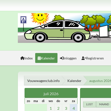
Index
Kalender
Inloggen
Registreren
Vouwwagenclub.info
Kalender
augustus 202
juli 2026
zo
ma
di
wo
do
vr
za
LIJST
MAAND
1
2
3
4