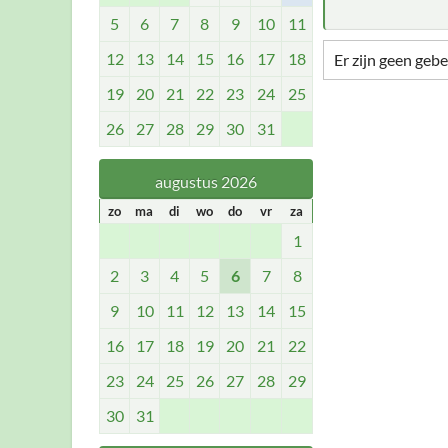
5
6
7
8
9
10
11
12
13
14
15
16
17
18
Er zijn geen geb
19
20
21
22
23
24
25
26
27
28
29
30
31
augustus 2026
zo
ma
di
wo
do
vr
za
1
2
3
4
5
6
7
8
9
10
11
12
13
14
15
16
17
18
19
20
21
22
23
24
25
26
27
28
29
30
31