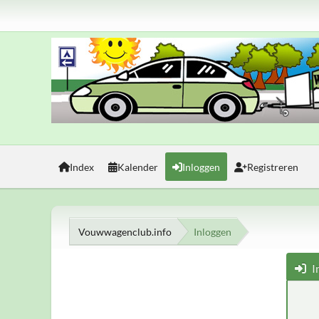
Index
Kalender
Inloggen
Registreren
Vouwwagenclub.info
Inloggen
I