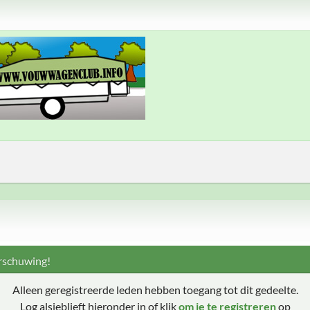
schuwing!
Alleen geregistreerde leden hebben toegang tot dit gedeelte.
Log alsjeblieft hieronder in of klik
om je te registreren
op