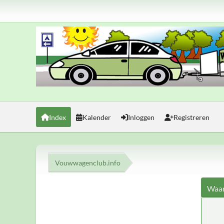
Index
Kalender
Inloggen
Registreren
Vouwwagenclub.info
Waar