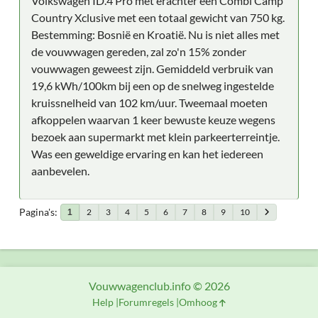
Volkswagen ID.4 Pro met erachter een Combi Camp
Country Xclusive met een totaal gewicht van 750 kg.
Bestemming: Bosnië en Kroatië. Nu is niet alles met
de vouwwagen gereden, zal zo'n 15% zonder
vouwwagen geweest zijn. Gemiddeld verbruik van
19,6 kWh/100km bij een op de snelweg ingestelde
kruissnelheid van 102 km/uur. Tweemaal moeten
afkoppelen waarvan 1 keer bewuste keuze wegens
bezoek aan supermarkt met klein parkeerterreintje.
Was een geweldige ervaring en kan het iedereen
aanbevelen.
Pagina's
2
3
4
5
6
7
8
9
10
1
Vouwwagenclub.info © 2026
Help
Forumregels
Omhoog