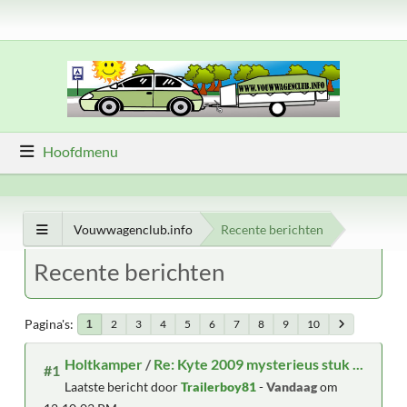
Hoofdmenu
Vouwwagenclub.info
Recente berichten
Recente berichten
Pagina's
2
3
4
5
6
7
8
9
10
1
Holtkamper
/
Re: Kyte 2009 mysterieus stuk ...
#1
Laatste bericht door
Trailerboy81
-
Vandaag
om