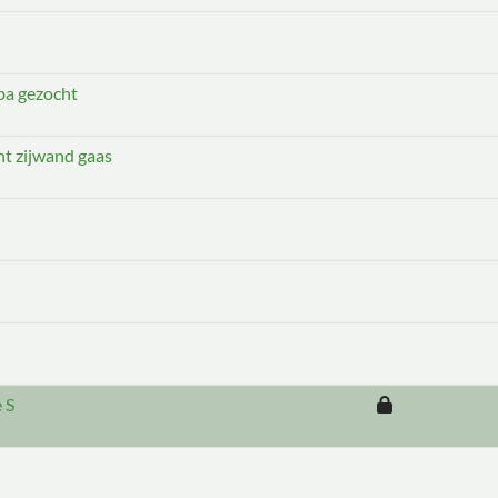
ba gezocht
ent zijwand gaas
 S