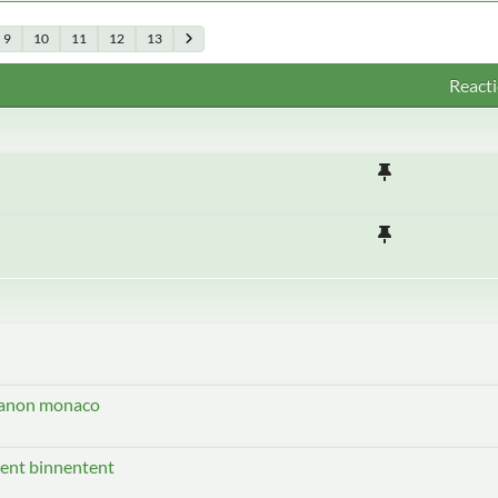
9
10
11
12
13
Reacti
abanon monaco
tent binnentent