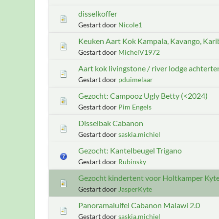
disselkoffer
Gestart door
Nicole1
Keuken Aart Kok Kampala, Kavango, Kari
Gestart door
MichelV1972
Aart kok livingstone / river lodge achtert
Gestart door
pduimelaar
Gezocht: Campooz Ugly Betty (<2024)
Gestart door
Pim Engels
Disselbak Cabanon
Gestart door
saskia.michiel
Gezocht: Kantelbeugel Trigano
Gestart door
Rubinsky
Gezocht kindertent voor Holtkamper Kyte
Gestart door
JasperKyte
Panoramaluifel Cabanon Malawi 2.0
Gestart door
saskia.michiel