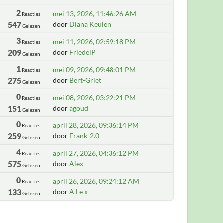
2
mei 13, 2026, 11:46:26 AM
Reacties
547
door
Diana Keulen
Gelezen
3
mei 11, 2026, 02:59:18 PM
Reacties
209
door
FriedelP
Gelezen
1
mei 09, 2026, 09:48:01 PM
Reacties
275
door
Bert-Griet
Gelezen
0
mei 08, 2026, 03:22:21 PM
Reacties
151
door
agoud
Gelezen
0
april 28, 2026, 09:36:14 PM
Reacties
259
door
Frank-2.0
Gelezen
4
april 27, 2026, 04:36:12 PM
Reacties
575
door
Alex
Gelezen
0
april 26, 2026, 09:24:12 AM
Reacties
133
door
A l e x
Gelezen