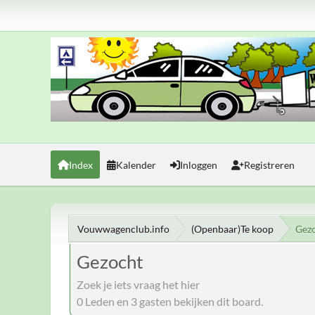
Index
Kalender
Inloggen
Registreren
Vouwwagenclub.info
(Openbaar)Te koop
Gez
Gezocht
Zoek je iets vraag het hier
0 Leden en 3 gasten bekijken dit board.