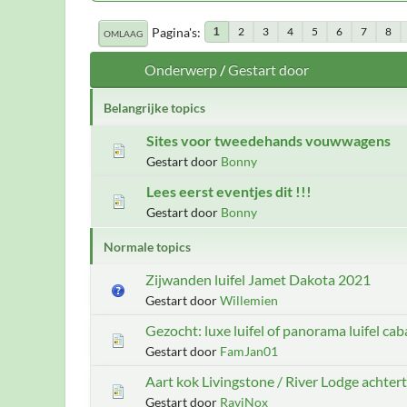
Pagina's
2
3
4
5
6
7
8
1
OMLAAG
Onderwerp
/
Gestart door
Belangrijke topics
Sites voor tweedehands vouwwagens
Gestart door
Bonny
Lees eerst eventjes dit !!!
Gestart door
Bonny
Normale topics
Zijwanden luifel Jamet Dakota 2021
Gestart door
Willemien
Gezocht: luxe luifel of panorama luifel c
Gestart door
FamJan01
Aart kok Livingstone / River Lodge achter
Gestart door
RaviNox