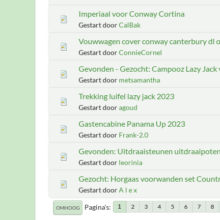
Imperiaal voor Conway Cortina
Gestart door
CalBak
Vouwwagen cover conway canterbury dl of
Gestart door
ConnieCornel
Gevonden - Gezocht: Campooz Lazy Jack 
Gestart door
metsamantha
Trekking luifel lazy jack 2023
Gestart door
agoud
Gastencabine Panama Up 2023
Gestart door
Frank-2.0
Gevonden: Uitdraaisteunen uitdraaipoten
Gestart door
leorinia
Gezocht: Horgaas voorwanden set Count
Gestart door
A l e x
Pagina's
2
3
4
5
6
7
8
1
OMHOOG