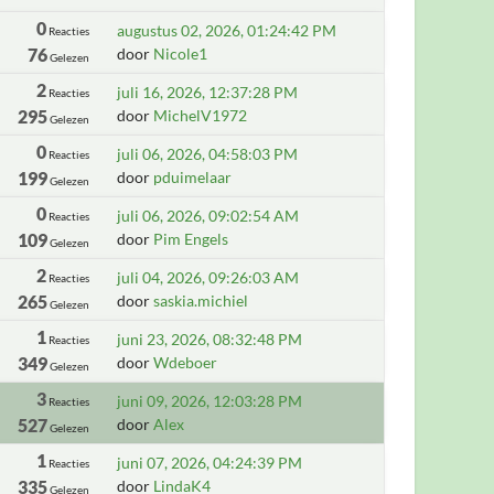
0
augustus 02, 2026, 01:24:42 PM
Reacties
76
door
Nicole1
Gelezen
2
juli 16, 2026, 12:37:28 PM
Reacties
295
door
MichelV1972
Gelezen
0
juli 06, 2026, 04:58:03 PM
Reacties
199
door
pduimelaar
Gelezen
0
juli 06, 2026, 09:02:54 AM
Reacties
109
door
Pim Engels
Gelezen
2
juli 04, 2026, 09:26:03 AM
Reacties
265
door
saskia.michiel
Gelezen
1
juni 23, 2026, 08:32:48 PM
Reacties
349
door
Wdeboer
Gelezen
3
juni 09, 2026, 12:03:28 PM
Reacties
527
door
Alex
Gelezen
1
juni 07, 2026, 04:24:39 PM
Reacties
335
door
LindaK4
Gelezen