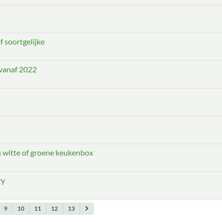
 soortgelijke
vanaf 2022
 witte of groene keukenbox
ry
9
10
11
12
13