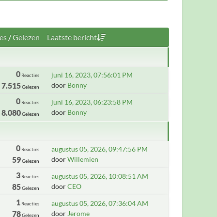
es
/
Gelezen
Laatste bericht
0
juni 16, 2023, 07:56:01 PM
Reacties
7.515
door
Bonny
Gelezen
0
juni 16, 2023, 06:23:58 PM
Reacties
8.080
door
Bonny
Gelezen
0
augustus 05, 2026, 09:47:56 PM
Reacties
59
door
Willemien
Gelezen
3
augustus 05, 2026, 10:08:51 AM
Reacties
85
door
CEO
Gelezen
1
augustus 05, 2026, 07:36:04 AM
Reacties
78
door
Jerome
Gelezen