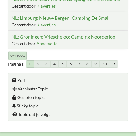
Gestart door
Klavertjes
NL: Limburg: Nieuw-Bergen: Camping De Smal
Gestart door
Klavertjes
NL: Groningen: Vriescheloo: Camping Noorderloo
Gestart door
Annemarie
OMHOOG
Pagina's
2
3
4
5
6
7
8
9
10
1
Poll
Verplaatst Topic
Gesloten topic
Sticky topic
Topic dat je volgt