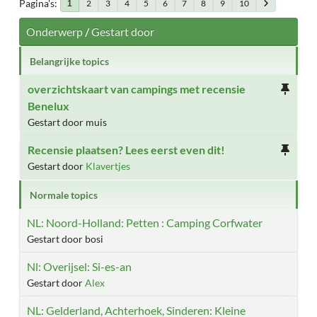
Pagina's
2
3
4
5
6
7
8
9
10
1
Onderwerp
/
Gestart door
Belangrijke topics
overzichtskaart van campings met recensie
Benelux
Gestart door muis
Recensie plaatsen? Lees eerst even dit!
Gestart door
Klavertjes
Normale topics
NL: Noord-Holland: Petten : Camping Corfwater
Gestart door bosi
Nl: Overijsel: Si-es-an
Gestart door
Alex
NL: Gelderland, Achterhoek, Sinderen: Kleine