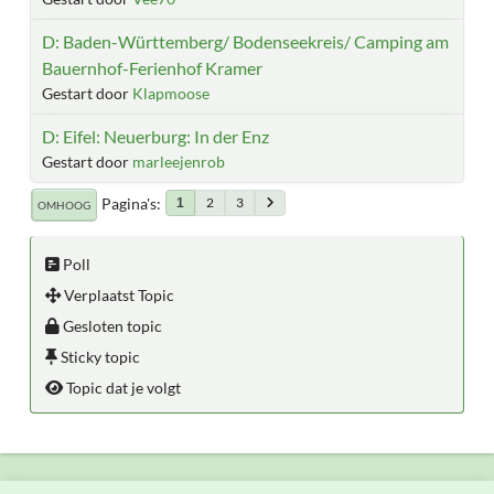
D: Baden-Württemberg/ Bodenseekreis/ Camping am
Bauernhof-Ferienhof Kramer
Gestart door
Klapmoose
D: Eifel: Neuerburg: In der Enz
Gestart door
marleejenrob
Pagina's
2
3
1
OMHOOG
Poll
Verplaatst Topic
Gesloten topic
Sticky topic
Topic dat je volgt