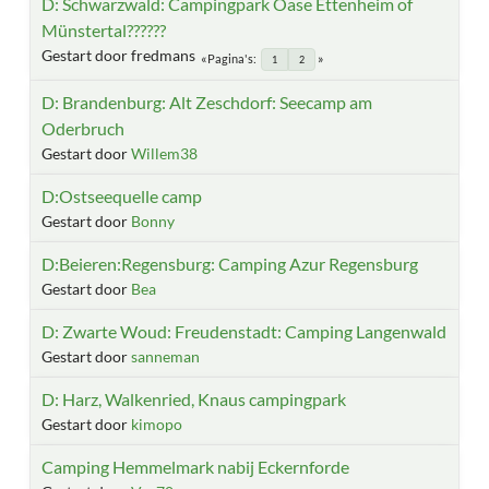
D: Schwarzwald: Campingpark Oase Ettenheim of
Münstertal??????
Gestart door fredmans
Pagina's
1
2
D: Brandenburg: Alt Zeschdorf: Seecamp am
Oderbruch
Gestart door
Willem38
D:Ostseequelle camp
Gestart door
Bonny
D:Beieren:Regensburg: Camping Azur Regensburg
Gestart door
Bea
D: Zwarte Woud: Freudenstadt: Camping Langenwald
Gestart door
sanneman
D: Harz, Walkenried, Knaus campingpark
Gestart door
kimopo
Camping Hemmelmark nabij Eckernforde