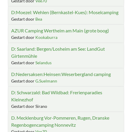
Gestart door
Vee70
D:Moezel: Wehlen (Bernkastel-Kues): Moselcamping
Gestart door
Bea
AZUR Camping Wertheim am Main (grote boog)
Gestart door
Kookaburra
D: Saarland: Bergen/Losheim am See: LandGut
Girtenmühle
Gestart door
Selandus
D:Nedersaksen:Heinsen:Weserbergland camping
Gestart door
G.Suelmann
D: Schwarzald: Bad Wildbad: Frerienparadies
Kleinezhof
Gestart door Sirano
D. Mecklenburg Vor-Pommeren, Rugen, Dranske
Regenbogencamping Nonnevitz
Gestart door
Vee70