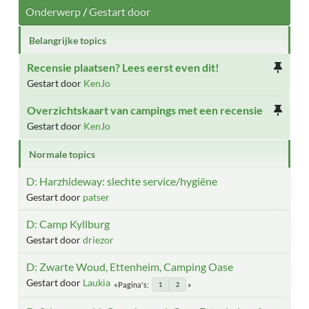
Onderwerp
/
Gestart door
Belangrijke topics
Recensie plaatsen? Lees eerst even dit!
Gestart door
KenJo
Overzichtskaart van campings met een recensie
Gestart door
KenJo
Normale topics
D: Harzhideway: slechte service/hygiëne
Gestart door
patser
D: Camp Kyllburg
Gestart door
driezor
D: Zwarte Woud, Ettenheim, Camping Oase
Gestart door
Laukia
Pagina's
1
2