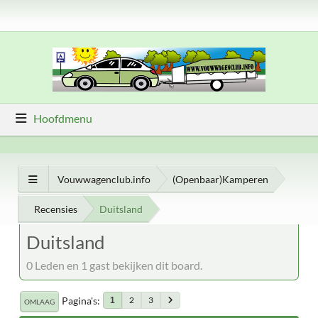
Hoofdmenu
Vouwwagenclub.info
(Openbaar)Kamperen
Recensies
Duitsland
Duitsland
0 Leden en 1 gast bekijken dit board.
Pagina's
2
3
1
OMLAAG