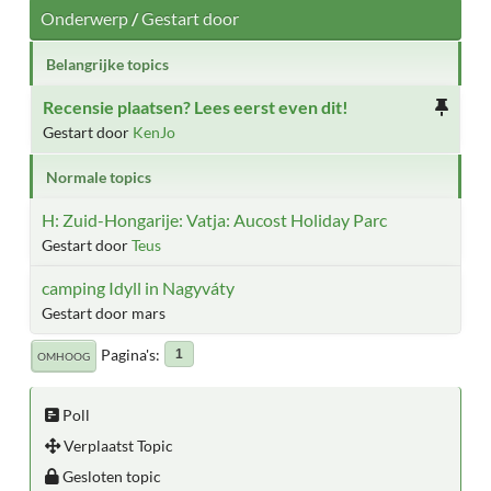
Onderwerp
/
Gestart door
Belangrijke topics
Recensie plaatsen? Lees eerst even dit!
Gestart door
KenJo
Normale topics
H: Zuid-Hongarije: Vatja: Aucost Holiday Parc
Gestart door
Teus
camping Idyll in Nagyváty
Gestart door mars
Pagina's
1
OMHOOG
Poll
Verplaatst Topic
Gesloten topic