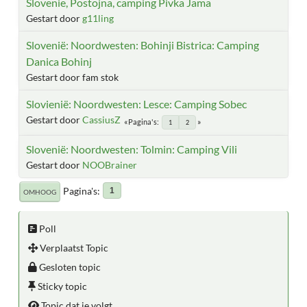
Slovenie, Postojna, camping Pivka Jama
Gestart door
g11ling
Slovenië: Noordwesten: Bohinji Bistrica: Camping
Danica Bohinj
Gestart door fam stok
Slovienië: Noordwesten: Lesce: Camping Sobec
Gestart door
CassiusZ
Pagina's
1
2
Slovenië: Noordwesten: Tolmin: Camping Vili
Gestart door
NOOBrainer
Pagina's
1
OMHOOG
Poll
Verplaatst Topic
Gesloten topic
Sticky topic
Topic dat je volgt