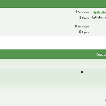
1
Tipitraile
Berichten
1
februa
Topics
0
Berichten
0
Topics
Reacti