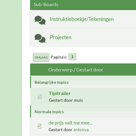
Sub-Boards
Instruktieboekje/Tekeningen
Projecten
Pagina's
1
OMLAAG
Onderwerp
/
Gestart door
Belangrijke topics
Tipitrailer
Gestart door muis
Normale topics
de prijs valt me mee...
Gestart door
antonva