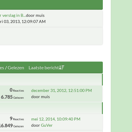
r verslag in B...
door muis
ri 03, 2013, 12:09:07 AM
es
/
Gelezen
Laatste bericht
0
december 31, 2012, 12:51:00 PM
Reacties
6.785
door muis
Gelezen
9
mei 12, 2014, 10:09:40 PM
Reacties
16.849
door
GuVer
Gelezen