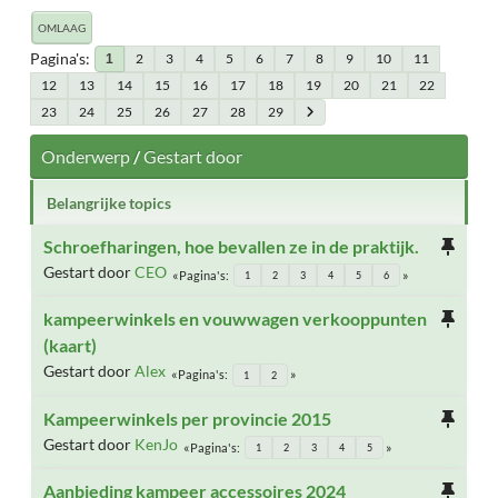
OMLAAG
Pagina's
2
3
4
5
6
7
8
9
10
11
1
12
13
14
15
16
17
18
19
20
21
22
23
24
25
26
27
28
29
Onderwerp
/
Gestart door
Belangrijke topics
Schroefharingen, hoe bevallen ze in de praktijk.
Gestart door
CEO
Pagina's
1
2
3
4
5
6
kampeerwinkels en vouwwagen verkooppunten
(kaart)
Gestart door
Alex
Pagina's
1
2
Kampeerwinkels per provincie 2015
Gestart door
KenJo
Pagina's
1
2
3
4
5
Aanbieding kampeer accessoires 2024