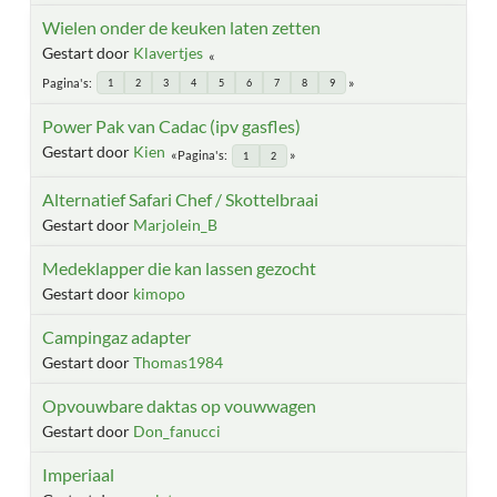
Wielen onder de keuken laten zetten
Gestart door
Klavertjes
Pagina's
1
2
3
4
5
6
7
8
9
Power Pak van Cadac (ipv gasfles)
Gestart door
Kien
Pagina's
1
2
Alternatief Safari Chef / Skottelbraai
Gestart door
Marjolein_B
Medeklapper die kan lassen gezocht
Gestart door
kimopo
Campingaz adapter
Gestart door
Thomas1984
Opvouwbare daktas op vouwwagen
Gestart door
Don_fanucci
Imperiaal