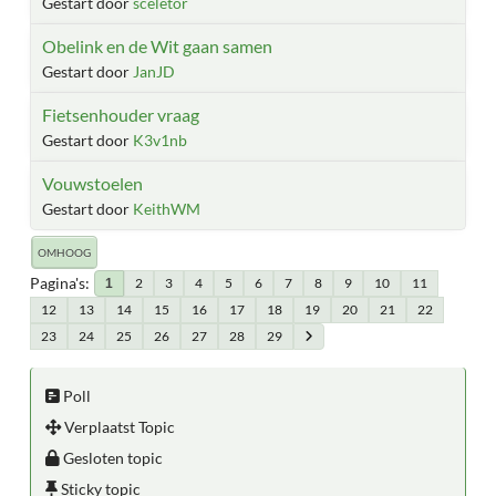
Gestart door
sceletor
Obelink en de Wit gaan samen
Gestart door
JanJD
Fietsenhouder vraag
Gestart door
K3v1nb
Vouwstoelen
Gestart door
KeithWM
OMHOOG
Pagina's
2
3
4
5
6
7
8
9
10
11
1
12
13
14
15
16
17
18
19
20
21
22
23
24
25
26
27
28
29
Poll
Verplaatst Topic
Gesloten topic
Sticky topic