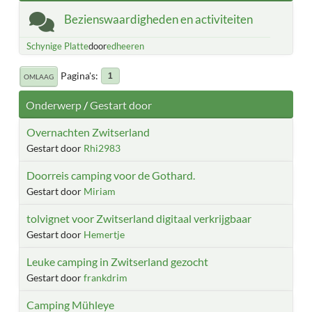
Bezienswaardigheden en activiteiten
Schynige Platte
door
edheeren
Pagina's
1
OMLAAG
Onderwerp
/
Gestart door
Overnachten Zwitserland
Gestart door
Rhi2983
Doorreis camping voor de Gothard.
Gestart door
Miriam
tolvignet voor Zwitserland digitaal verkrijgbaar
Gestart door
Hemertje
Leuke camping in Zwitserland gezocht
Gestart door
frankdrim
Camping Mühleye