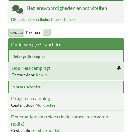
Bezienswaardigheden en activiteiten
DK: Lolland: Bandholm: K...
door
KenJo
Pagina's
1
OMLAAG
Onderwerp
/
Gestart door
Belangrijke topics
Doorreis campings
Gestart door
KenJo
Normale topics
Dragstrup camping
Gestart door
Murdockje
Denemarken en trekken in de zomer.. reserveren
nodig?
Gestart door
poldertoerist