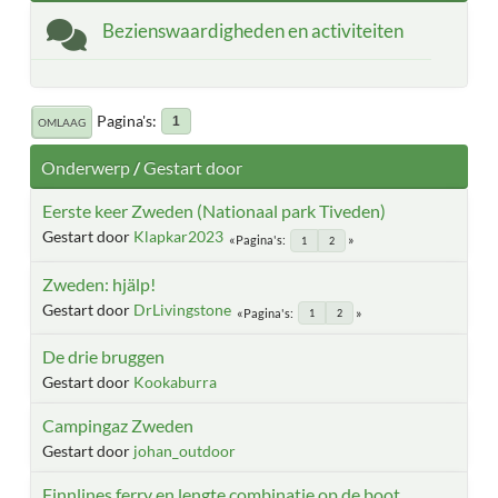
Bezienswaardigheden en activiteiten
Pagina's
1
OMLAAG
Onderwerp
/
Gestart door
Eerste keer Zweden (Nationaal park Tiveden)
Gestart door
Klapkar2023
Pagina's
1
2
Zweden: hjälp!
Gestart door
DrLivingstone
Pagina's
1
2
De drie bruggen
Gestart door
Kookaburra
Campingaz Zweden
Gestart door
johan_outdoor
Finnlines ferry en lengte combinatie op de boot