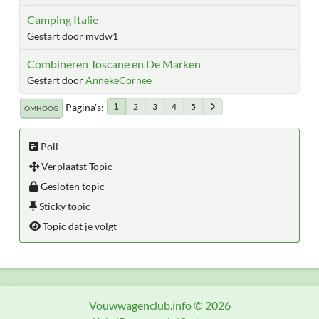
Camping Italie
Gestart door mvdw1
Combineren Toscane en De Marken
Gestart door
AnnekeCornee
Pagina's
2
3
4
5
1
OMHOOG
Poll
Verplaatst Topic
Gesloten topic
Sticky topic
Topic dat je volgt
Vouwwagenclub.info © 2026