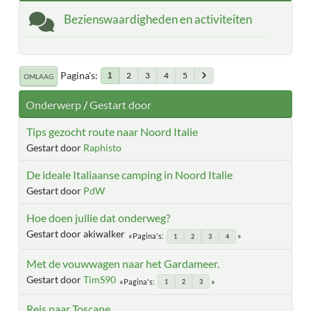
Bezienswaardigheden en activiteiten
Pagina's
2
3
4
5
1
OMLAAG
Onderwerp
/
Gestart door
Tips gezocht route naar Noord Italie
Gestart door
Raphisto
De ideale Italiaanse camping in Noord Italie
Gestart door
PdW
Hoe doen jullie dat onderweg?
Gestart door akiwalker
Pagina's
1
2
3
4
Met de vouwwagen naar het Gardameer.
Gestart door
TimS90
Pagina's
1
2
3
Reis naar Toscane