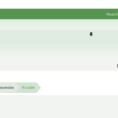
Reacti
ecensies
Kroatië