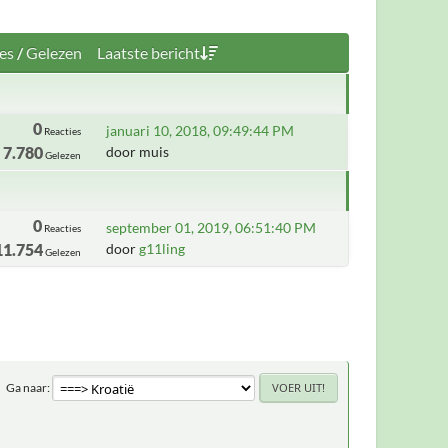
es
/
Gelezen
Laatste bericht
0
januari 10, 2018, 09:49:44 PM
Reacties
7.780
door muis
Gelezen
0
september 01, 2019, 06:51:40 PM
Reacties
11.754
door
g11ling
Gelezen
Ga naar