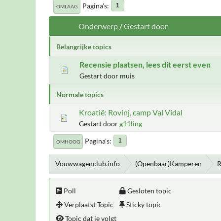
Pagina's
1
OMLAAG
Onderwerp
/
Gestart door
Belangrijke topics
Recensie plaatsen, lees dit eerst even
Gestart door muis
Normale topics
Kroatië: Rovinj, camp Val Vidal
Gestart door
g11ling
Pagina's
1
OMHOOG
Vouwwagenclub.info
(Openbaar)Kamperen
R
Poll
Gesloten topic
Verplaatst Topic
Sticky topic
Topic dat je volgt