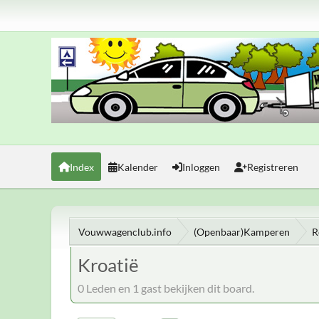
Index
Kalender
Inloggen
Registreren
Vouwwagenclub.info
(Openbaar)Kamperen
R
Kroatië
0 Leden en 1 gast bekijken dit board.