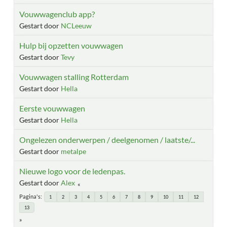
Vouwwagenclub app?
Gestart door
NCLeeuw
Hulp bij opzetten vouwwagen
Gestart door
Tevy
Vouwwagen stalling Rotterdam
Gestart door
Hella
Eerste vouwwagen
Gestart door
Hella
Ongelezen onderwerpen / deelgenomen / laatste/...
Gestart door
metalpe
Nieuwe logo voor de ledenpas.
Gestart door
Alex
Pagina's
1
2
3
4
5
6
7
8
9
10
11
12
13