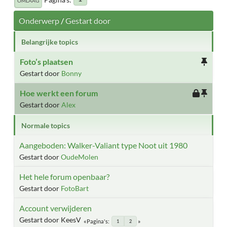
OMLAAG
Onderwerp
/
Gestart door
Belangrijke topics
Foto’s plaatsen
Gestart door
Bonny
Hoe werkt een forum
Gestart door
Alex
Normale topics
Aangeboden: Walker-Valiant type Noot uit 1980
Gestart door
OudeMolen
Het hele forum openbaar?
Gestart door
FotoBart
Account verwijderen
Gestart door KeesV
Pagina's
1
2