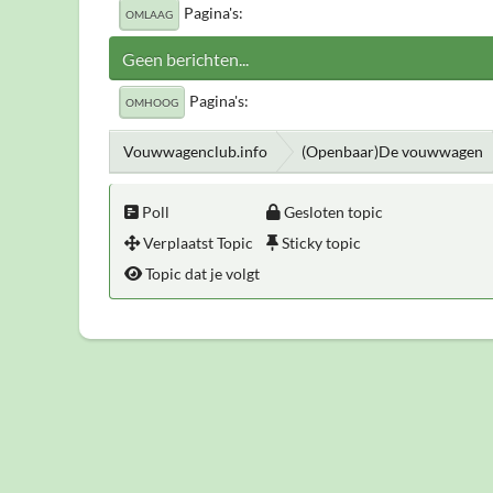
Pagina's
OMLAAG
Geen berichten...
Pagina's
OMHOOG
Vouwwagenclub.info
(Openbaar)De vouwwagen
Poll
Gesloten topic
Verplaatst Topic
Sticky topic
Topic dat je volgt