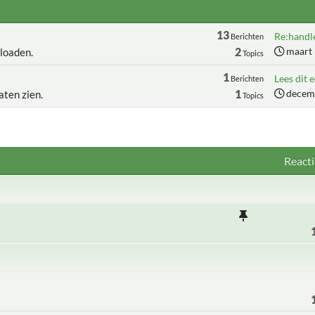
13
Re:handle
Berichten
2
maart 
loaden.
Topics
1
Lees dit e
Berichten
1
decemb
aten zien.
Topics
Reacti