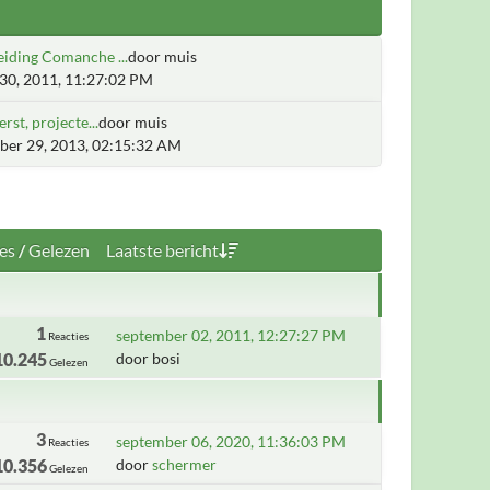
iding Comanche ...
door muis
30, 2011, 11:27:02 PM
erst, projecte...
door muis
er 29, 2013, 02:15:32 AM
es
/
Gelezen
Laatste bericht
1
september 02, 2011, 12:27:27 PM
Reacties
10.245
door bosi
Gelezen
3
september 06, 2020, 11:36:03 PM
Reacties
10.356
door
schermer
Gelezen