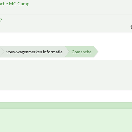
anche MC Camp
?
vouwwagenmerken informatie
Comanche