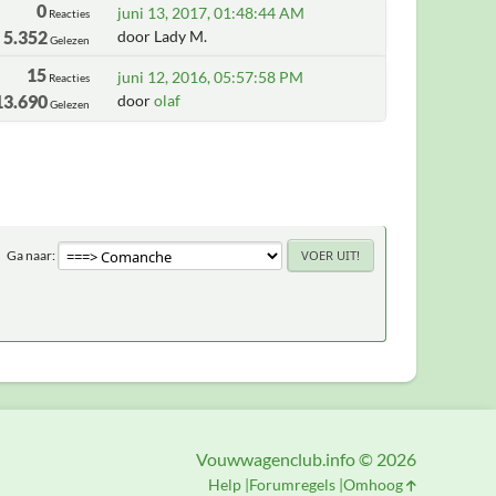
0
juni 13, 2017, 01:48:44 AM
Reacties
5.352
door Lady M.
Gelezen
15
juni 12, 2016, 05:57:58 PM
Reacties
13.690
door
olaf
Gelezen
Ga naar
Vouwwagenclub.info © 2026
Help
Forumregels
Omhoog