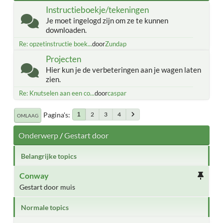
Instructieboekje/tekeningen
Je moet ingelogd zijn om ze te kunnen
downloaden.
Re: opzetinstructie boek...
door
Zundap
Projecten
Hier kun je de verbeteringen aan je wagen laten
zien.
Re: Knutselen aan een co...
door
caspar
Pagina's
2
3
4
1
OMLAAG
Onderwerp
/
Gestart door
Belangrijke topics
Conway
Gestart door muis
Normale topics