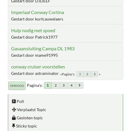
Gestart door DJDEEF
Imperiaal Conway Cortina
Gestart door kurtcauwelaers
Hulp nodig met spoed
Gestart door Patrick1977
Gasaansluiting Campa DL 1983
Gestart door mame91995
conway cruiser voorstellen
Gestart door astraminator
Pagina's
1
2
3
Pagina's
2
3
4
1
OMHOOG
Poll
Verplaatst Topic
Gesloten topic
Sticky topic