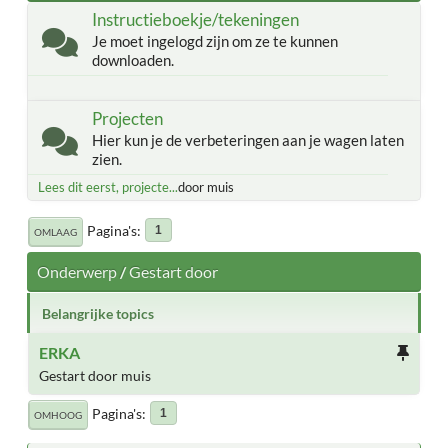
Instructieboekje/tekeningen
Je moet ingelogd zijn om ze te kunnen
downloaden.
Projecten
Hier kun je de verbeteringen aan je wagen laten
zien.
Lees dit eerst, projecte...
door muis
Pagina's
1
OMLAAG
Onderwerp
/
Gestart door
Belangrijke topics
ERKA
Gestart door muis
Pagina's
1
OMHOOG