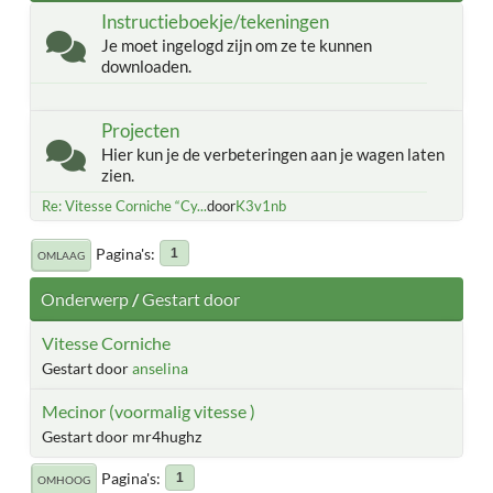
Instructieboekje/tekeningen
Je moet ingelogd zijn om ze te kunnen
downloaden.
Projecten
Hier kun je de verbeteringen aan je wagen laten
zien.
Re: Vitesse Corniche “Cy...
door
K3v1nb
Pagina's
1
OMLAAG
Onderwerp
/
Gestart door
Vitesse Corniche
Gestart door
anselina
Mecinor (voormalig vitesse )
Gestart door mr4hughz
Pagina's
1
OMHOOG