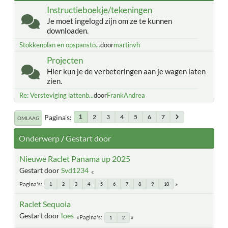
Instructieboekje/tekeningen
Je moet ingelogd zijn om ze te kunnen
downloaden.
Stokkenplan en opspansto...
door
martinvh
Projecten
Hier kun je de verbeteringen aan je wagen laten
zien.
Re: Versteviging lattenb...
door
FrankAndrea
Pagina's
2
3
4
5
6
7
1
OMLAAG
Onderwerp
/
Gestart door
Nieuwe Raclet Panama up 2025
Gestart door
Svd1234
Pagina's
1
2
3
4
5
6
7
8
9
10
Raclet Sequoia
Gestart door
loes
Pagina's
1
2