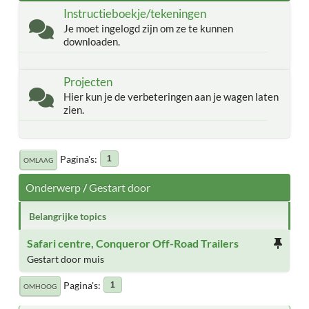
Instructieboekje/tekeningen
Je moet ingelogd zijn om ze te kunnen
downloaden.
Projecten
Hier kun je de verbeteringen aan je wagen laten
zien.
Pagina's
1
OMLAAG
Onderwerp
/
Gestart door
Belangrijke topics
Safari centre, Conqueror Off-Road Trailers
Gestart door muis
Pagina's
1
OMHOOG