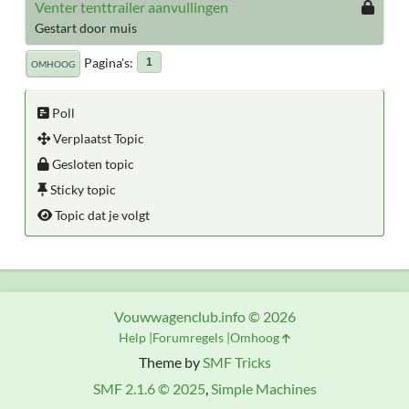
Venter tenttrailer aanvullingen
Gestart door muis
Pagina's
1
OMHOOG
Poll
Verplaatst Topic
Gesloten topic
Sticky topic
Topic dat je volgt
Vouwwagenclub.info © 2026
Help
Forumregels
Omhoog
Theme by
SMF Tricks
SMF 2.1.6 © 2025
,
Simple Machines