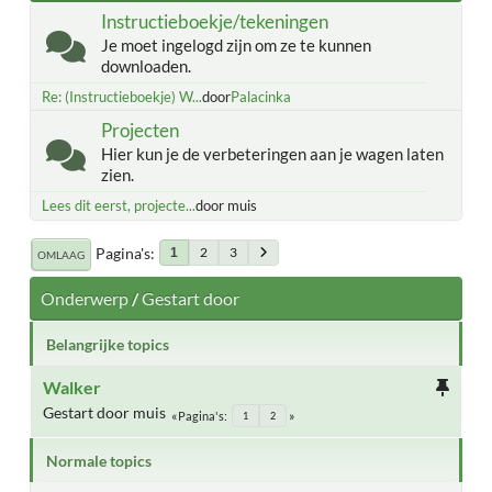
Instructieboekje/tekeningen
Je moet ingelogd zijn om ze te kunnen
downloaden.
Re: (Instructieboekje) W...
door
Palacinka
Projecten
Hier kun je de verbeteringen aan je wagen laten
zien.
Lees dit eerst, projecte...
door muis
Pagina's
2
3
1
OMLAAG
Onderwerp
/
Gestart door
Belangrijke topics
Walker
Gestart door muis
Pagina's
1
2
Normale topics