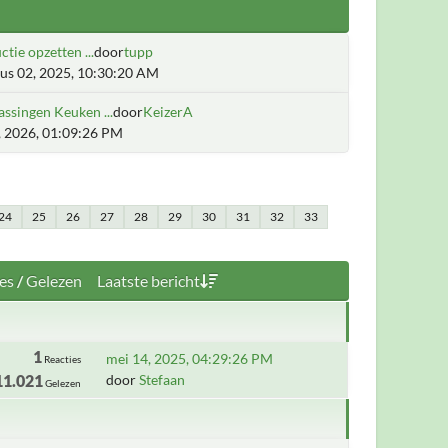
ctie opzetten ...
door
tupp
us 02, 2025, 10:30:20 AM
ssingen Keuken ...
door
KeizerA
7, 2026, 01:09:26 PM
24
25
26
27
28
29
30
31
32
33
es
/
Gelezen
Laatste bericht
1
mei 14, 2025, 04:29:26 PM
Reacties
11.021
door
Stefaan
Gelezen