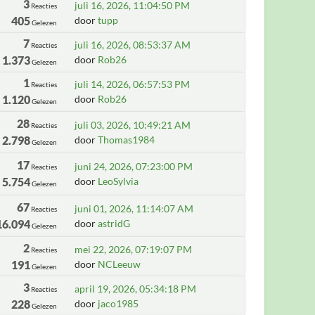
3
juli 16, 2026, 11:04:50 PM
Reacties
405
door
tupp
Gelezen
7
juli 16, 2026, 08:53:37 AM
Reacties
1.373
door
Rob26
Gelezen
1
juli 14, 2026, 06:57:53 PM
Reacties
1.120
door
Rob26
Gelezen
28
juli 03, 2026, 10:49:21 AM
Reacties
2.798
door
Thomas1984
Gelezen
17
juni 24, 2026, 07:23:00 PM
Reacties
5.754
door
LeoSylvia
Gelezen
67
juni 01, 2026, 11:14:07 AM
Reacties
16.094
door
astridG
Gelezen
2
mei 22, 2026, 07:19:07 PM
Reacties
191
door
NCLeeuw
Gelezen
3
april 19, 2026, 05:34:18 PM
Reacties
228
door
jaco1985
Gelezen