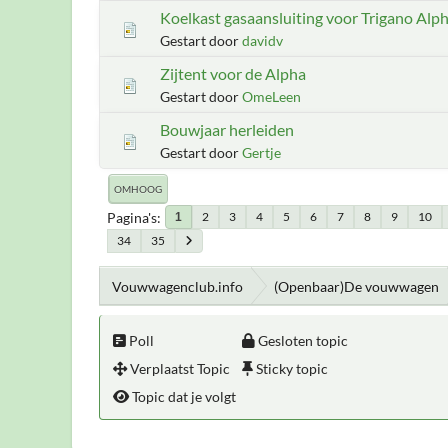
Koelkast gasaansluiting voor Trigano Alp
Gestart door
davidv
Zijtent voor de Alpha
Gestart door
OmeLeen
Bouwjaar herleiden
Gestart door
Gertje
OMHOOG
Pagina's
2
3
4
5
6
7
8
9
10
1
34
35
Vouwwagenclub.info
(Openbaar)De vouwwagen
Poll
Gesloten topic
Verplaatst Topic
Sticky topic
Topic dat je volgt