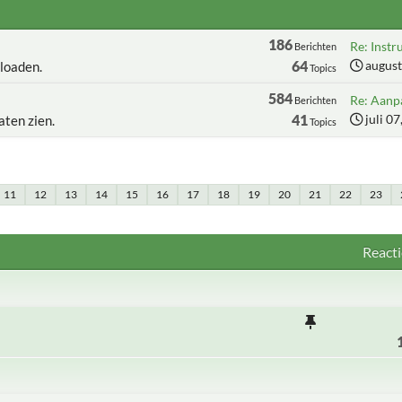
186
Re: Instru
Berichten
64
august
loaden.
Topics
584
Re: Aanpa
Berichten
41
juli 0
aten zien.
Topics
11
12
13
14
15
16
17
18
19
20
21
22
23
Reacti