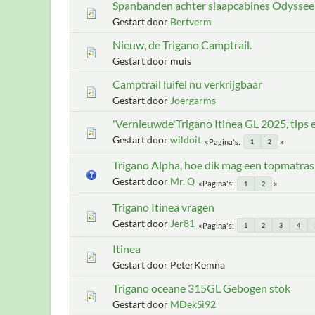
Spanbanden achter slaapcabines Odyssee
Gestart door
Bertverm
Nieuw, de Trigano Camptrail.
Gestart door muis
Camptrail luifel nu verkrijgbaar
Gestart door
Joergarms
'Vernieuwde'Trigano Itinea GL 2025, tips e
Gestart door
wildoit
Pagina's
1
2
Trigano Alpha, hoe dik mag een topmatras 
Gestart door
Mr. Q
Pagina's
1
2
Trigano Itinea vragen
Gestart door
Jer81
Pagina's
1
2
3
4
Itinea
Gestart door PeterKemna
Trigano oceane 315GL Gebogen stok
Gestart door
MDekSi92