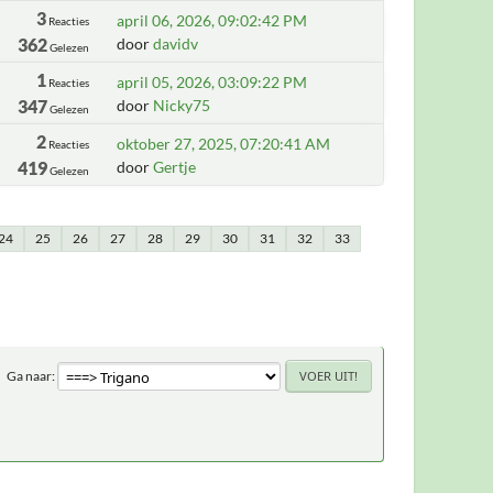
3
april 06, 2026, 09:02:42 PM
Reacties
362
door
davidv
Gelezen
1
april 05, 2026, 03:09:22 PM
Reacties
347
door
Nicky75
Gelezen
2
oktober 27, 2025, 07:20:41 AM
Reacties
419
door
Gertje
Gelezen
24
25
26
27
28
29
30
31
32
33
Ga naar