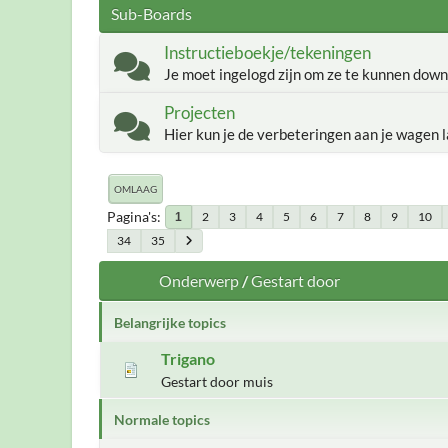
Sub-Boards
Instructieboekje/tekeningen
Je moet ingelogd zijn om ze te kunnen down
Projecten
Hier kun je de verbeteringen aan je wagen l
OMLAAG
Pagina's
2
3
4
5
6
7
8
9
10
1
34
35
Onderwerp
/
Gestart door
Belangrijke topics
Trigano
Gestart door muis
Normale topics