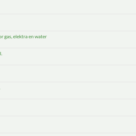
 gas, elektra en water
.
L