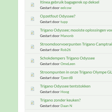
Itinea gebruik bagagerek op deksel
Gestart door
eelcow
Opzetfout Odyssee?
Gestart door
tupp
Trigano Odyssee; mooiste oplossingen voor
Gestart door
Manonb
Stroomdoorvoerpunten Trigano Camptrail
Gestart door
Rob26
Schokdempers Trigano Odyssee
Gestart door
OmeLeen
Stroompunten in onze Trigano Olympe G
Gestart door
TjeerdB
Trigano Odyssee tentstokken
Gestart door
Hoog
Trigano zonder keuken?
Gestart door
Daan N