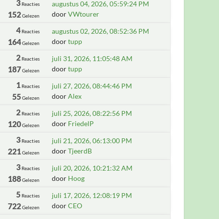
3
augustus 04, 2026, 05:59:24 PM
Reacties
152
door
VWtourer
Gelezen
4
augustus 02, 2026, 08:52:36 PM
Reacties
164
door
tupp
Gelezen
2
juli 31, 2026, 11:05:48 AM
Reacties
187
door
tupp
Gelezen
1
juli 27, 2026, 08:44:46 PM
Reacties
55
door
Alex
Gelezen
2
juli 25, 2026, 08:22:56 PM
Reacties
120
door
FriedelP
Gelezen
3
juli 21, 2026, 06:13:00 PM
Reacties
221
door
TjeerdB
Gelezen
3
juli 20, 2026, 10:21:32 AM
Reacties
188
door
Hoog
Gelezen
5
juli 17, 2026, 12:08:19 PM
Reacties
722
door
CEO
Gelezen