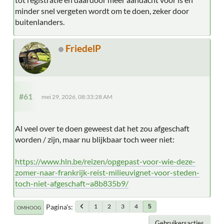
minder snel vergeten wordt om te doen, zeker door
buitenlanders.
FriedelP
#61
mei 29, 2026, 08:33:28 AM
Al veel over te doen geweest dat het zou afgeschaft
worden / zijn, maar nu blijkbaar toch weer niet:
https://www.hln.be/reizen/opgepast-voor-wie-deze-
zomer-naar-frankrijk-reist-milieuvignet-voor-steden-
toch-niet-afgeschaft~a8b835b9/
Pagina's
1
2
3
4
5
OMHOOG
Gebruikersacties