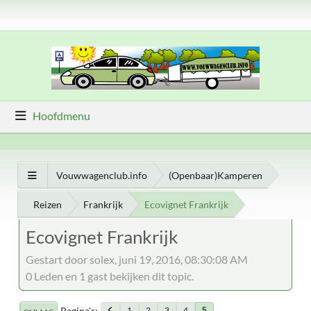
Hoofdmenu
Vouwwagenclub.info
(Openbaar)Kamperen
Reizen
Frankrijk
Ecovignet Frankrijk
Ecovignet Frankrijk
Gestart door solex, juni 19, 2016, 08:30:08 AM
0 Leden en 1 gast bekijken dit topic.
Pagina's
1
2
3
4
5